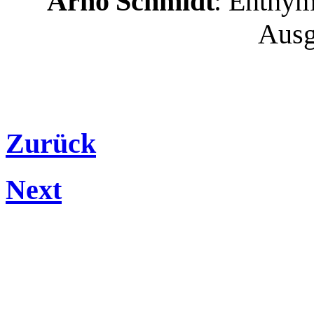
Arno Schmidt
: Enthym
Ausg
Zurück
Next