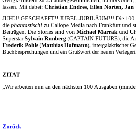
Gerigk-Bildern zu 23 außergewöhnlichen, humorvollen, gr
lassen. Mit dabei:
Christian Endres, Ellen Norten, Ja
JUHU! GESCHAFFT!! JUBEL-JUBILÄUM!!! Die 100. Ausgab
die
phantastisch!
zu Caliope Media nach Frankfurt und sta
Beiträgen. Die Stories sind von
Michael Marrak
und
Ch
Superstar
Sylvain Runberg
(CAPTAIN FUTURE), die Artikel
Frederik Pohls
(
Matthias Hofmann
), intergalaktischer 
Buchbesprechungen und ein Grußwort der neuen Verleger
ZITAT
„Wir arbeiten nun an den nächsten 100 Ausgaben (mindest
Zurück