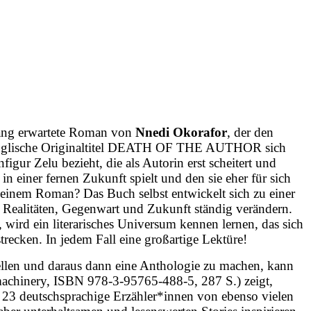
d lang erwartete Roman von
Nnedi Okorafor
, der den
 englische Originaltitel DEATH OF THE AUTHOR sich
gur Zelu bezieht, die als Autorin erst scheitert und
 in einer fernen Zukunft spielt und den sie eher für sich
n einem Roman? Das Buch selbst entwickelt sich zu einer
nd Realitäten, Gegenwart und Zukunft ständig verändern.
ird ein literarisches Universum kennen lernen, das sich
recken. In jedem Fall eine großartige Lektüre!
tellen und daraus dann eine Anthologie zu machen, kann
p.machinery, ISBN 978-3-95765-488-5, 287 S.) zeigt,
h 23 deutschsprachige Erzähler*innen von ebenso vielen