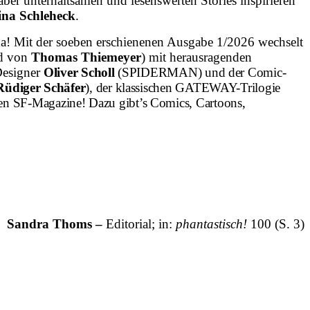
er unterhaltsamen und lesenswerten Stories inspirieren
na Schleheck
.
 Mit der soeben erschienenen Ausgabe 1/2026 wechselt
ld von
Thomas Thiemeyer
) mit herausragenden
 Designer
Oliver Scholl
(SPIDERMAN) und der Comic-
Rüdiger Schäfer
), der klassischen GATEWAY-Trilogie
hen SF-Magazine! Dazu gibt’s Comics, Cartoons,
Sandra Thoms –
Editorial; in:
phantastisch!
100
(S. 3)