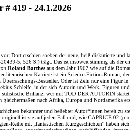
 419 - 24.1.2026
ag vor: Dort erschien soeben der neue, heiß diskutierte un
39-5, 526 S.) trägt. Das ist insoweit stimmig als der
 von
Roland Barthes
aus dem Jahr 1967 wie auf die Romanfi
ner literarischen Karriere ist ein Science-Fiction-Roman, der
n Überraschungs-Bestseller. Oder ist Zelu nur eine Figur i
 Moebius-Schleife, in der sich Autorin und Werk, Figuren u
tilistische Brillanz, wer mit TOD DER AUTORIN startet, w
ch gleichermaßen nach Afrika, Europa und Nordamerika erst
schichten bekannter und beliebter Autor*innen bereit zu s
er originell ist sie auf jeden Fall und, wie CAPRICE 02 (
ogien-Reihe mit „fantastischen Kurzgeschichten“ haben sic