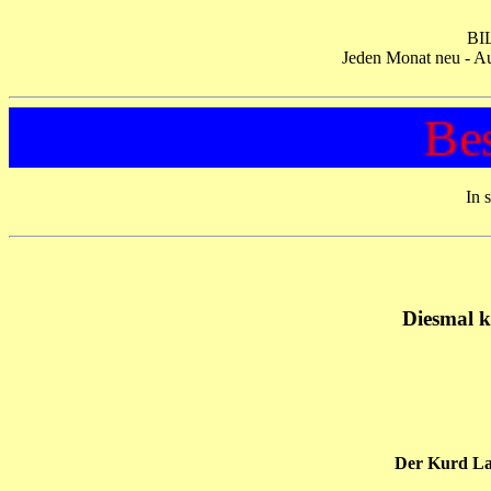
BI
Jeden Monat neu - A
Besser 
In 
Diesmal 
Der Kurd Laß