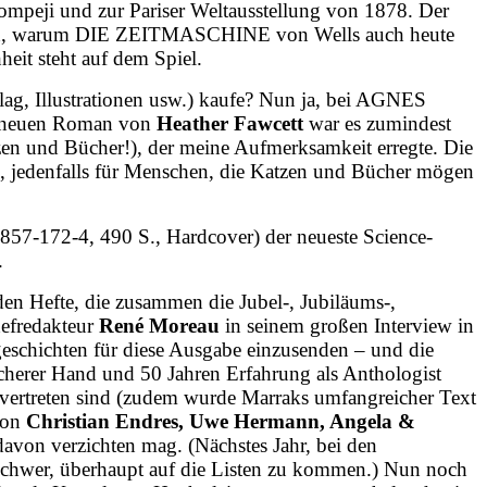
ompeji und zur Pariser Weltausstellung von 1878. Der
utlich, warum DIE ZEITMASCHINE von Wells auch heute
heit steht auf dem Spiel.
ag, Illustrationen usw.) kaufe? Nun ja, bei AGNES
neuen Roman von
Heather Fawcett
war es zumindest
tzen und Bücher!), der meine Aufmerksamkeit erregte. Die
ng, jedenfalls für Menschen, die Katzen und Bücher mögen
7-172-4, 490 S., Hardcover) der neueste Science-
.
den Hefte, die zusammen die Jubel-, Jubiläums-,
ef­redakteur
René Moreau
in seinem großen Interview in
eschichten für diese Ausgabe einzusenden – und die
sicherer Hand und 50 Jahren Erfahrung als Anthologist
vertreten sind (zudem wurde Marraks umfangreicher Text
 von
Christian Endres, Uwe Hermann, Angela &
 davon verzichten mag. (Nächstes Jahr, bei den
t schwer, überhaupt auf die Listen zu kommen.) Nun noch