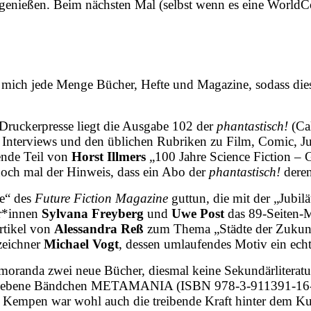
genießen. Beim nächsten Mal (selbst wenn es eine WorldCo
mich jede Menge Bücher, Hefte und Magazine, sodass dies
 Druckerpresse liegt die Ausgabe 102 der
phantastisch!
(Cal
i Interviews und den üblichen Rubriken zu Film, Comic, J
ßende Teil von
Horst Illmers
„100 Jahre Science Fiction – 
, noch mal der Hinweis, dass ein Abo der
phantastisch!
deren
be“ des
Future Fiction Magazine
guttun, die mit der „Jubi
er*innen
Sylvana Freyberg
und
Uwe Post
das 89-Seiten-Ma
rtikel von
Alessandra Reß
zum Thema „Städte der Zukunft
rzeichner
Michael Vogt
, dessen umlaufendes Motiv ein echt
emoranda zwei neue Bücher, diesmal keine Sekundärliterat
schriebene Bändchen METAMANIA (ISBN 978-3-911391-16-0,
n. Und Kempen war wohl auch die treibende Kraft hint