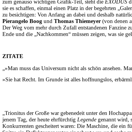
zum genauso wichtigen Grafik-Teil, steht die
EXODUS
do
sie es schaffen, einmal einen Platz in der begehrten „Gal
zu besichtigen: Von Anfang an dabei und deshalb natürlic
Pierangelo Boog
und
Thomas Thiemeyer
(von denen au
Der Weg vom mehr durch Zufall entstandenen Fanzine zur 
Ende und die „Nachkommen“ müssen zeigen, was sie geler
ZITATE
„»Man muss das Universum nicht als schön ansehen. Man kann
»Sie hat Recht. Im Grunde ist alles hoffnungslos, erbär
„Trionitus der Große war gebenedeit unter den Hochappara
jenem Tag, der heute ehrfürchtig
Legende
genannt wird, s
Konkurrenten gescheitert waren: Die Maschine, die ein fü