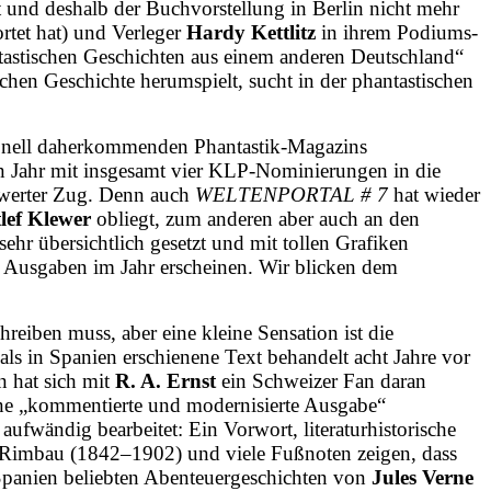
ist und deshalb der Buchvorstellung in Berlin nicht mehr
rtet hat) und Verleger
Hardy Kettlitz
in ihrem Podiums­
ntastischen Geschichten aus einem anderen Deutschland“
en Geschichte herumspielt, sucht in der phantastischen
ionell daherkommenden Phantastik-Magazins
n Jahr mit insgesamt vier KLP-Nominierungen in die
swerter Zug. Denn auch
WELTENPORTAL # 7
hat wieder
lef Klewer
obliegt, zum anderen aber auch an den
 sehr übersichtlich gesetzt und mit tollen Grafiken
i Ausgaben im Jahr erscheinen. Wir blicken dem
reiben muss, aber eine kleine Sensation ist die
als in Spanien erschienene Text behandelt acht Jahre vor
n hat sich mit
R. A. Ernst
ein Schweizer Fan daran
ine „kommentierte und modernisierte Ausgabe“
aufwändig bearbeitet: Ein Vorwort, literaturhistorische
 Rimbau (1842–1902) und viele Fußnoten zeigen, dass
n Spanien beliebten Abenteuergeschichten von
Jules Verne