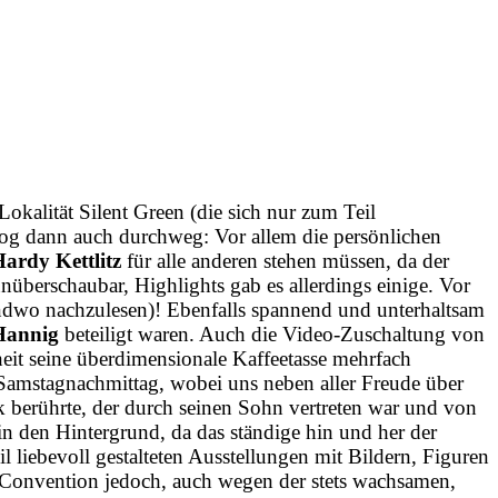
okalität Silent Green (die sich nur zum Teil
og dann auch durchweg: Vor allem die persönlichen
ardy Kettlitz
für alle anderen stehen müssen, da der
nüberschaubar, Highlights gab es allerdings einige. Vor
gendwo nachzulesen)! Ebenfalls spannend und unterhaltsam
Hannig
beteiligt waren. Auch die Video-Zuschaltung von
it seine überdimensionale Kaffeetasse mehrfach
amstag­nach­mittag, wobei uns neben aller Freude über
k berührte, der durch seinen Sohn vertreten war und von
den Hintergrund, da das ständige hin und her der
liebevoll gestalteten Ausstellungen mit Bildern, Figuren
 Convention jedoch, auch wegen der stets wachsamen,