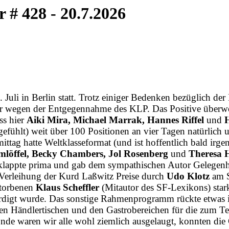
 428 - 20.7.2026
li in Berlin statt. Trotz einiger Bedenken bezüglich der L
nur wegen der Entgegennahme des KLP. Das Positive überw
ss hier
Aiki Mira, Michael Marrak, Hannes Riffel
und
H
efühlt) weit über 100 Positionen an vier Tagen natürlich u
ttag hatte Weltklasse­format (und ist hoffentlich bald ir
umlöffel, Becky Chambers, Jol Rosenberg
und
Theresa 
klappte prima und gab dem sympathischen Autor Gelegenhe
e Verleihung der Kurd Laßwitz Preise durch
Udo Klotz
am S
storbenen
Klaus Scheffler
(Mitautor des SF-Lexikons) star
igt wurde. Das sonstige Rahmenprogramm rückte etwas in 
 Händlertischen und den Gastro­bereichen für die zum Teil 
e waren wir alle wohl ziemlich ausgelaugt, konn­ten die