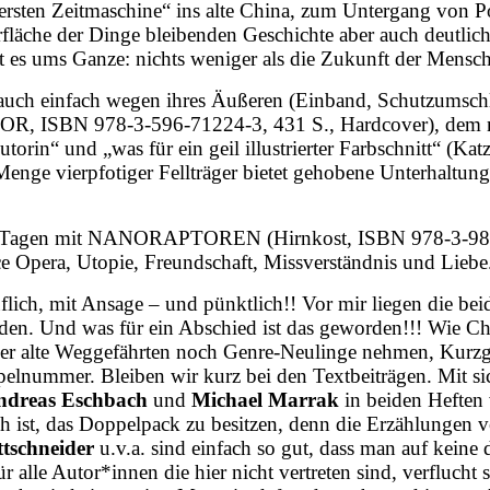
ersten Zeitmaschine“ ins alte China, zum Untergang von P
berfläche der Dinge bleibenden Geschichte aber auch de
ht es ums Ganze: nichts weniger als die Zukunft der Mensch
auch einfach wegen ihres Äußeren (Einband, Schutzumschl
N 978-3-596-71224-3, 431 S., Hardcover), dem 
orin“ und „was für ein geil illustrierter Farbschnitt“ (Ka
 Menge vierpfotiger Fellträger bietet gehobene Unterhaltu
ar Tagen mit NANORAPTOREN (Hirnkost, ISBN 978-3-9885
e Opera, Utopie, Freundschaft, Missverständnis und Liebe
lich, mit Ansage – und pünktlich!! Vor mir liegen die bei
n. Und was für ein Abschied ist das geworden!!! Wie Ch
eder alte Weggefährten noch Genre-Neulinge nehmen, Kurzg
oppel­nummer. Bleiben wir kurz bei den Textbeiträgen. Mit 
ndreas Eschbach
und
Michael Marrak
in beiden Heften 
ich ist, das Doppelpack zu besitzen, denn die Erzählungen
ttschneider
u.v.a. sind einfach so gut, dass man auf keine
alle Autor*innen die hier nicht vertreten sind, verfluch