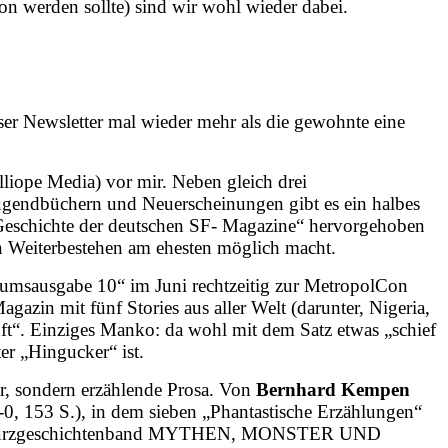
n werden sollte) sind wir wohl wieder dabei.
er Newsletter mal wieder mehr als die gewohnte eine
liope Media) vor mir. Neben gleich drei
ugendbüchern und Neuerscheinungen gibt es ein halbes
Geschichte der deutschen SF- Magazine“ hervorgehoben
 Weiterbestehen am ehesten möglich macht.
läumsausgabe 10“ im Juni rechtzeitig zur MetropolCon
gazin mit fünf Stories aus aller Welt (darunter, Nigeria,
“. Einziges Manko: da wohl mit dem Satz etwas „schief
er „Hingucker“ ist.
ur, sondern erzählende Prosa. Von
Bernhard Kempen
 153 S.), in dem sieben „Phantastische Erzählungen“
er dem Kurzgeschichtenband MYTHEN, MONSTER UND