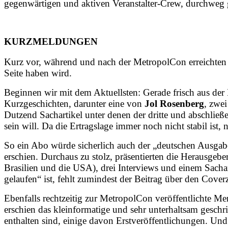
gegenwärtigen und aktiven Veran­stalter-Crew, durchweg 
KURZMELDUNGEN
Kurz vor, während und nach der MetropolCon erreichten 
Seite haben wird.
Beginnen wir mit dem Aktuellsten: Gerade frisch aus der
Kurzgeschichten, darunter eine von
Jol Rosenberg
, zwe
Dutzend Sachartikel unter denen der dritte und abschlie
sein will. Da die Ertragslage immer noch nicht stabil ist
So ein Abo würde sicherlich auch der „deutschen Ausga
erschien. Durchaus zu stolz, präsentierten die Herausgeb
Brasilien und die USA), drei Interviews und einem Sacha
gelaufen“ ist, fehlt zumindest der Beitrag über den Cove
Ebenfalls rechtzeitig zur MetropolCon veröffentlichte M
erschien das klein­formatige und sehr unterhaltsam ge
enthalten sind, einige davon Erstveröf­fent­lichunge