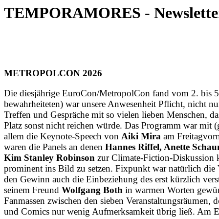
TEMPORAMORES - Newsletter #
METROPOLCON 2026
Die diesjährige EuroCon/MetropolCon fand vom 2. bis 5. Ju
bewahrheiteten) war unsere Anwesenheit Pflicht, nicht 
Treffen und Gespräche mit so vielen lieben Menschen, da
Platz sonst nicht reichen würde. Das Programm war mit (g
allem die Keynote-Speech von
Aiki Mira
am Freitagvormi
waren die Panels an denen
Hannes Riffel, Anette Scha
Kim Stanley Robinson
zur Climate-Fiction-Diskussion 
prominent ins Bild zu setzen. Fix­punkt war natürlich di
den Gewinn auch die Einbeziehung des erst kürzlich ver
seinem Freund
Wolfgang Both
in warmen Worten gewürd
Fanmassen zwischen den sieben Veranstaltungsräumen, den
und Comics nur wenig Aufmerksamkeit übrig ließ. Am End