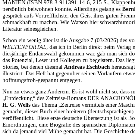
MANIEN (ISBN 978-3-911391-14-6, 215 S., Klappenb
persönlich beiwohnen konnte. Allerdings gelang es
Bern
gespräch aufs Vortrefflichste, den Geist ihres guten Fr
schmackhaft zu machen. Wie Watson hier schwarzhumorig u
Literatur seinesgleichen.
Schon ein wenig älter ist die Ausgabe 7 (03/2026) des v
WELTENPORTAL
, das ich in Berlin direkt beim Verl
diesjährige Endauswahl gekommen war, gab man sich dort
das Potenzial, Leser und Kollegen zu begeistern. Das li
Stories, bei denen diesmal
Andreas Eschbach
herausragt
illustriert. Das Heft hat gegenüber seinen Vorläufern etwa
hoffnungsfroh-gespannt entgegen.
Nun zu etwas ganz Anderem: Es ist wohl nicht so, dass man
„Entdeckung“ des Zeitreise-Romans DER ANACRON
H. G. Wells
das Thema „Zeitreise vermittels einer Masch
gemacht, dieses Buch einer breiteren (deutschsprachigen
veröffentlicht. Diese erste deutsche Übersetzung ist als 
Einord­nungen, eine Biografie des spanischen Diplomat
sich da jemand viel Mühe gemacht hat. Die Geschichte de