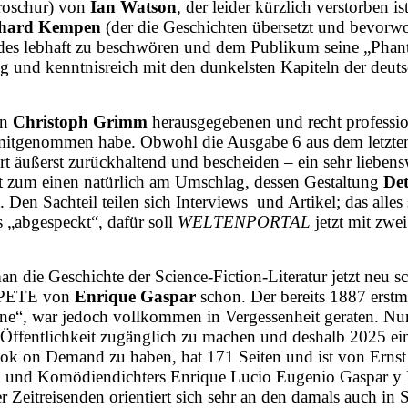
roschur) von
Ian Watson
, der leider kürzlich verstorben 
hard Kempen
(der die Geschichten übersetzt und bevorwo
eundes lebhaft zu beschwören und dem Publikum seine „Pha
nd kenntnisreich mit den dunkelsten Kapiteln der deutsch
on
Christoph Grimm
herausgege­benen und recht profess
ag mitgenommen habe. Obwohl die Ausgabe 6 aus dem letzte
 äußerst zurückhaltend und bescheiden – ein sehr lieben
egt zum einen natürlich am Umschlag, dessen Gestaltung
Det
. Den Sachteil teilen sich Interviews
und Artikel; das alles
s „abgespeckt“, dafür soll
WELTENPORTAL
jetzt mit zwe
 die Geschichte der Science-Fiction-Literatur jetzt neu sch
ÓPETE von
Enrique Gaspar
schon. Der bereits 1887 erstm
ine“, war jedoch vollkommen in Vergessenheit geraten. Nu
) Öffentlichkeit zugänglich zu machen und deshalb 2025 e
Book on Demand zu haben, hat 171 Seiten und ist von Ernst 
en und Komödiendichters Enrique Lucio Eugenio Gaspar y
r Zeitreisenden orientiert sich sehr an den damals auch i