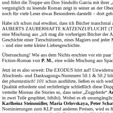
und führt die Truppe um Don Sindulfo Garcia mit ihrer „
vergnüglich zu lesende Roman zeigt in seiner an der O
noch für viele Leser etwas Besonderes darstellt – dort ge
Habe ich schon mal erwähnt, dass ich Bücher manchmal 
AUBERTS ZAUBERHAFTE KATZENZUFLUCHT (TOR, ISB
eine Mischung aus „ich mag die vorherigen Bücher der Aut
Geschichte einer Tierschützerin, eines Magiers und jeder
– und eine nette kleine Liebesgeschichte.
Überraschung! Wie aus dem Nichts erschien vor ein pa
Fiction-Roman von
P. M.
, eine wilde Mischung aus Spac
Jetzt ist es also soweit: Die
EXODUS
hört auf! Unwiderruf
Abschieds- und Danksa­gungs-Nummern 50.1 & 50.2 bilde
der
phantastisch! 101
schon ausführte, ließen es sich w
Qualität erforderte und rechtfertigte schließlich diese D
verteilte Moreau die Stories so, dass seine „Zugpferde“
A
in zwei Teile gesplittet, hihihi). Wobei es eh unumgängl
Karlheinz Steinmüller, Maria Orlovskaya, Peter Scha
Nominierungen zum KLP und anderen Preisen, wird es für 