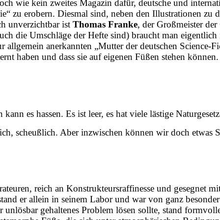
ch wie kein zweites Magazin dafür, deutsche und internat
erie“ zu erobern. Diesmal sind, neben den Illustrationen zu
h unverzichtbar ist
Thomas Franke
, der Großmeister der 
ch die Umschläge der Hefte sind) braucht man eigentlich 
allgemein anerkannten „Mutter der deutschen Science-Ficti
nt haben und dass sie auf eigenen Füßen stehen können. E
 es hassen. Es ist leer, es hat viele lästige Naturgesetze, 
mlich, scheußlich. Aber inzwischen können wir doch etwas 
teuren, reich an Konstrukteurs­raffinesse und gesegnet mit
tand er allein in seinem Labor und war von ganz besonderem 
r unlösbar gehaltenes Problem lösen sollte, stand formvoll