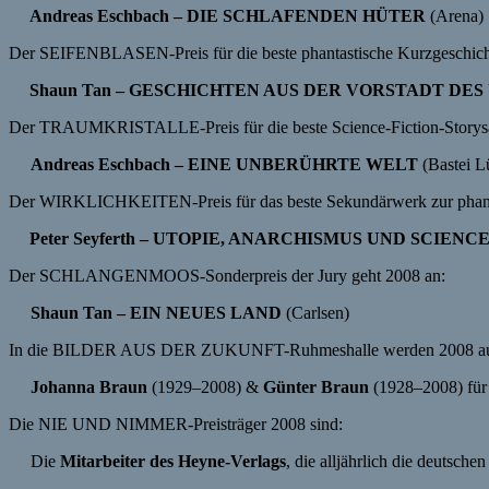
Andreas Eschbach – DIE SCHLAFENDEN HÜTER
(Arena)
Der
SEIFENBLASEN-Preis
für die beste phantastische Kurzgeschi
Shaun
Tan
– GESCHICHTEN AUS DER VORSTADT DE
Der
TRAUMKRISTALLE-Preis
für die beste Science-Fiction-Stor
Andreas Eschbach – EINE UNBERÜHRTE WELT
(Bastei L
Der
WIRKLICHKEITEN-Preis
für das beste Sekundärwerk zur phant
Peter Seyferth – UTOPIE, ANARCHISMUS UND SCIENCE 
Der
SCHLANGENMOOS-Sonderpreis
der Jury geht 2008 an:
Shaun
Tan
– EIN NEUES LAND
(Carlsen)
In die BILDER AUS DER
ZUKUNFT-Ruhmeshalle
werden 2008 a
Johanna Braun
(1929–2008)
&
Günter Braun
(1928–2008)
für
Die NIE UND
NIMMER-Preisträger
2008 sind:
Die
Mitarbeiter des Heyne-Verlags
, die alljährlich die deutsch