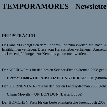
TEMPORAMORES - Newsletter #
PREISTRÄGER
Das Jahr 2008 neigt sich dem Ende zu, und zum zweiten Mal nach 20
Erzählungen vergeben. Diese vom Herausgeber verliehenen Auszeichnu
als Leseempfehlungen zur Kenntnis genommen werden.
Der
ASPIRA-Preis
für den besten Science-Fiction-Roman 2008 geht 
Dietmar
Dath
– DIE ABSCHAFFUNG DER ARTEN
(Suhrk
Der
STERNENTAU-Preis
für den besten
Fantasy-Roman
2008 geht 
China
Miéville
– UN LON DUN
(Bastei Lübbe)
Der
HOMCHEN-Preis
für das beste phantastische Jugendbuch 2008 