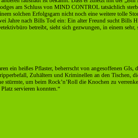
anderen raushaut ist bekannt. Dass er zuletzt mit der „Bil
l Hodges am Schluss von MIND CONTROL tatsächlich sterben 
einem solchen Erfolgsgarn nicht noch eine weitere tolle St
e nach Bills Tod ein: Ein alter Freund sucht Bills Hilf
ktivbüro betreibt, sieht sich gezwungen, in einem sehr, s
n ein heißes Pflaster, beherrscht von angesoffenen GIs, d
pperbefall, Zuhältern und Kriminellen an den Tischen, die
ühne stürmte, um beim Rock’n’Roll die Knochen zu verrenke
latz servieren konnten.“