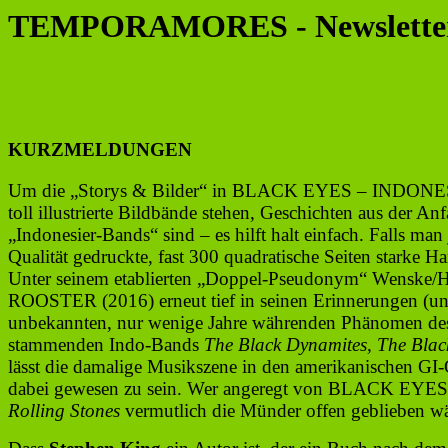
TEMPORAMORES - Newsletter #
KURZMELDUNGEN
Um die „Storys & Bilder“ in BLACK EYES – INDONES
toll illustrierte Bildbände stehen, Geschichten aus der
„Indonesier-Bands“ sind – es hilft halt einfach. Falls ma
Qualität gedruckte, fast 300 quadratische Seiten starke Ha
Unter seinem etablierten „Doppel-Pseudonym“ Wenske
ROOSTER (2016) erneut tief in seinen Erinnerungen (un
unbekannten, nur wenige Jahre währenden Phänomen des 
stammenden Indo-Bands
The Black Dynamites, The Blac
lässt die damalige Musikszene in den ameri­kanischen 
dabei gewesen zu sein. Wer angeregt von BLACK EYES im 
Rolling Stones
vermutlich die Münder offen geblieben w