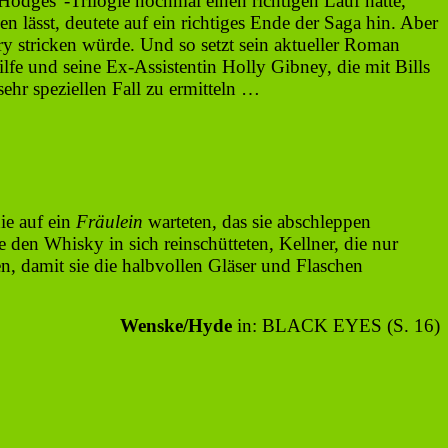
l Hodges“-Trilogie nochmal einen richtigen Lauf hatte,
lässt, deutete auf ein richtiges Ende der Saga hin. Aber
ory stricken würde. Und so setzt sein aktueller Roman
e und seine Ex-Assistentin Holly Gibney, die mit Bills
ehr speziellen Fall zu ermitteln …
ie auf ein
Fräulein
warteten, das sie abschleppen
 den Whisky in sich reinschütteten, Kellner, die nur
n, damit sie die halbvollen Gläser und Flaschen
Wenske/Hyde
in: BLACK EYES (S. 16)