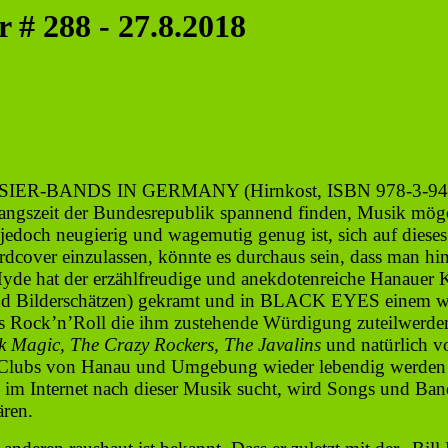
 288 - 27.8.2018
IER-BANDS IN GERMANY (Hirnkost, ISBN 978-3-945398
 Anfangszeit der Bundesrepublik spannend finden, Musik mö
n jedoch neugierig und wagemutig genug ist, sich auf dieses
rdcover einzulassen, könnte es durchaus sein, dass man hint
/Hyde hat der erzählfreudige und anekdotenreiche Han
d Bilderschätzen) gekramt und in BLACK EYES einem weni
Rock’n’Roll die ihm zustehende Würdigung zuteil­werden
k Magic, The Crazy Rockers, The Javalins
und natürlich v
GI-Clubs von Hanau und Umgebung wieder lebendig werden 
Internet nach dieser Musik sucht, wird Songs und Bandau
ären.