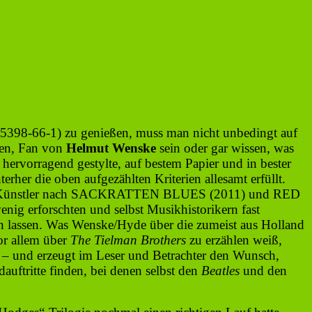
-66-1) zu genießen, muss man nicht unbedingt auf
gen, Fan von
Helmut Wenske
sein oder gar wissen, was
 hervorragend gestylte, auf bestem Papier und in bester
erher die oben aufgezählten Kriterien allesamt erfüllt.
auer Künstler nach SACKRATTEN BLUES (2011) und RED
g erforschten und selbst Musikhistorikern fast
 lassen. Was Wenske/Hyde über die zumeist aus Holland
or allem über
The Tielman Brothers
zu erzählen weiß,
– und erzeugt im Leser und Betrachter den Wunsch,
ftritte finden, bei denen selbst den
Beatles
und den