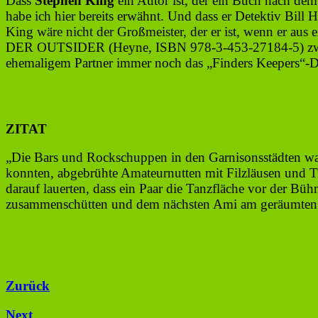
Dass
Stephen King
ein Autor ist, der ein Buch nach dem 
habe ich hier bereits erwähnt. Und dass er Detektiv Bil
King wäre nicht der Großmeister, der er ist, wenn er aus 
DER OUTSIDER (Heyne, ISBN 978-3-453-27184-5) zwei Jahr
ehemaligem Partner immer noch das „Finders Keepers“-Dete
ZITAT
„Die Bars und Rockschuppen in den Garnisonsstädten ware
konnten, abgebrühte Amateurnutten mit Filzläusen und Tri
darauf lauerten, dass ein Paar die Tanzfläche vor der B
zusammenschütten und dem nächsten Ami am geräumten P
Zurück
Next