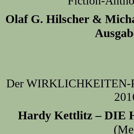
Fiction-Antho
Olaf G. Hilscher & Micha
Ausgab
Der WIRKLICHKEITEN-Prei
201
Hardy Kettlitz – D
(Me